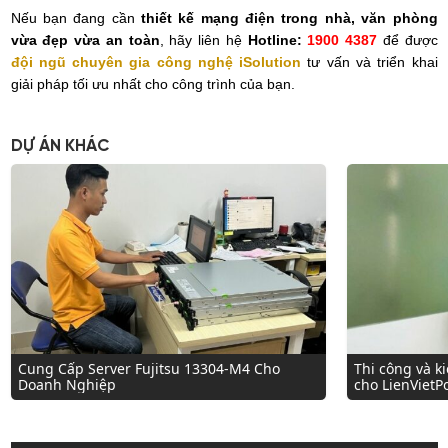
Nếu bạn đang cần
thiết kế mạng điện trong nhà, văn phòng
vừa đẹp vừa an toàn
, hãy liên hệ
Hotline:
1900 4387
để được
đội ngũ chuyên gia công nghệ iSolution
tư vấn và triển khai
giải pháp tối ưu nhất cho công trình của bạn.
DỰ ÁN KHÁC
Cung Cấp Server Fujitsu 13304-M4 Cho
Thi công và k
Doanh Nghiệp
cho LienVietP