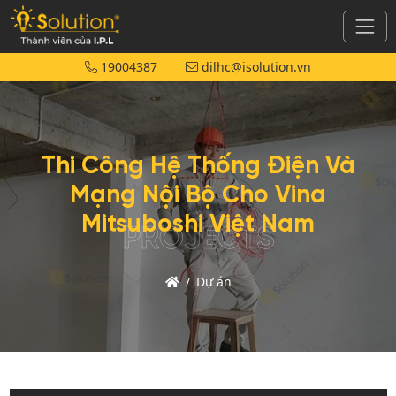
19004387
dilhc@isolution.vn
Thi Công Hệ Thống Điện Và
Mạng Nội Bộ Cho Vina
Mitsuboshi Việt Nam
PROJECTS
Trang
Dự án
chủ