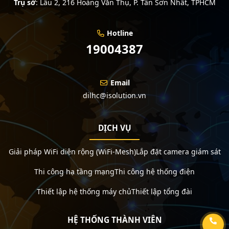
Trụ sở
:
Lầu 2, 216 Hoàng Văn Thụ, P. Tân Sơn Nhất, TPHCM
Hotline
19004387
Email
dilhc@isolution.vn
DỊCH VỤ
Giải pháp WiFi diện rộng (WiFi-Mesh)
Lắp đặt camera giám sát
Thi công hạ tầng mạng
Thi công hệ thống điện
Thiết lập hệ thống máy chủ
Thiết lập tổng đài
HỆ THỐNG THÀNH VIÊN