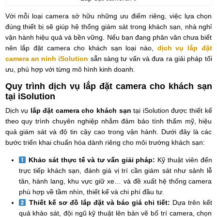
Với mỗi loại camera sở hữu những ưu điểm riêng, việc lựa chọn
đúng thiết bị sẽ giúp hệ thống giám sát trong khách sạn, nhà nghỉ
vận hành hiệu quả và bền vững. Nếu bạn đang phân vân chưa biết
nên lắp đặt camera cho khách sạn loại nào,
dịch vụ lắp đặt
camera an ninh iSolution
sẵn sàng tư vấn và đưa ra giải pháp tối
ưu, phù hợp với từng mô hình kinh doanh.
Quy trình dịch vụ lắp đặt camera cho khách sạn
tại iSolution
Dịch vụ
lắp đặt camera cho khách sạn
tại iSolution được thiết kế
theo quy trình chuyên nghiệp nhằm đảm bảo tính thẩm mỹ, hiệu
quả giám sát và độ tin cậy cao trong vận hành. Dưới đây là các
bước triển khai chuẩn hóa dành riêng cho môi trường khách sạn:
Khảo sát thực tế và tư vấn giải pháp:
Kỹ thuật viên đến
trực tiếp khách sạn, đánh giá vị trí cần giám sát như sảnh lễ
tân, hành lang, khu vực giữ xe… và đề xuất hệ thống camera
phù hợp về tầm nhìn, thiết kế và chi phí đầu tư.
Thiết kế sơ đồ lắp đặt và báo giá chi tiết:
Dựa trên kết
quả khảo sát, đội ngũ kỹ thuật lên bản vẽ bố trí camera, chọn