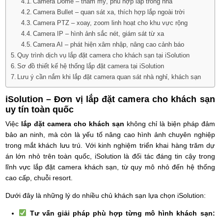
Camera Dome – thẩm mỹ, phù hợp lắp trong nhà
Camera Bullet – quan sát xa, thích hợp lắp ngoài trời
Camera PTZ – xoay, zoom linh hoạt cho khu vực rộng
Camera IP – hình ảnh sắc nét, giám sát từ xa
Camera AI – phát hiện xâm nhập, nâng cao cảnh báo
Quy trình dịch vụ lắp đặt camera cho khách sạn tại iSolution
Sơ đồ thiết kế hệ thống lắp đặt camera tại iSolution
Lưu ý cần nắm khi lắp đặt camera quan sát nhà nghỉ, khách sạn
iSolution – Đơn vị lắp đặt camera cho khách sạn
uy tín toàn quốc
Việc
lắp đặt camera cho khách sạn
không chỉ là biện pháp đảm
bảo an ninh, mà còn là yếu tố nâng cao hình ảnh chuyên nghiệp
trong mắt khách lưu trú. Với kinh nghiệm triển khai hàng trăm dự
án lớn nhỏ trên toàn quốc, iSolution là đối tác đáng tin cậy trong
lĩnh vực lắp đặt camera khách sạn, từ quy mô nhỏ đến hệ thống
cao cấp, chuỗi resort.
Dưới đây là những lý do nhiều chủ khách sạn lựa chọn iSolution:
Tư vấn giải pháp phù hợp từng mô hình khách sạn: