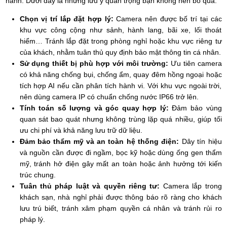
hành. Dưới đây là những lưu ý quan trọng bạn không nên bỏ qua:
Chọn vị trí lắp đặt hợp lý:
Camera nên được bố trí tại các
khu vực công cộng như sảnh, hành lang, bãi xe, lối thoát
hiểm… Tránh lắp đặt trong phòng nghỉ hoặc khu vực riêng tư
của khách, nhằm tuân thủ quy định bảo mật thông tin cá nhân.
Sử dụng thiết bị phù hợp với môi trường:
Ưu tiên camera
có khả năng chống bụi, chống ẩm, quay đêm hồng ngoại hoặc
tích hợp AI nếu cần phân tích hành vi. Với khu vực ngoài trời,
nên dùng camera IP có chuẩn chống nước IP66 trở lên.
Tính toán số lượng và góc quay hợp lý:
Đảm bảo vùng
quan sát bao quát nhưng không trùng lặp quá nhiều, giúp tối
ưu chi phí và khả năng lưu trữ dữ liệu.
Đảm bảo thẩm mỹ và an toàn hệ thống điện:
Dây tín hiệu
và nguồn cần được đi ngầm, bọc kỹ hoặc dùng ống gen thẩm
mỹ, tránh hở điện gây mất an toàn hoặc ảnh hưởng tới kiến
trúc chung.
Tuân thủ pháp luật và quyền riêng tư:
Camera lắp trong
khách sạn, nhà nghỉ phải được thông báo rõ ràng cho khách
lưu trú biết, tránh xâm phạm quyền cá nhân và tránh rủi ro
pháp lý.