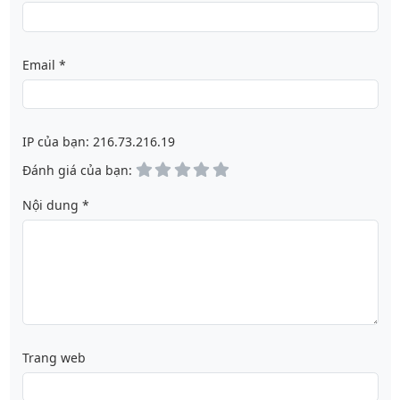
Email
*
IP của bạn: 216.73.216.19
1
2
3
4
5
Đánh giá của bạn:
star(s)
star(s)
star(s)
star(s)
star(s)
Nội dung
*
Trang web