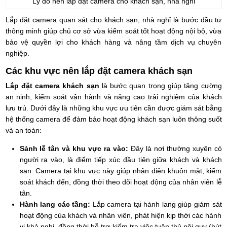
Lý do nên lắp đặt camera cho khách sạn, nhà nghỉ
Lắp đặt camera quan sát cho khách sạn, nhà nghỉ là bước đầu tư
thông minh giúp chủ cơ sở vừa kiểm soát tốt hoạt động nội bộ, vừa
bảo vệ quyền lợi cho khách hàng và nâng tầm dịch vụ chuyên
nghiệp.
Các khu vực nên lắp đặt camera khách sạn
Lắp đặt camera khách sạn
là bước quan trọng giúp tăng cường
an ninh, kiểm soát vận hành và nâng cao trải nghiệm của khách
lưu trú. Dưới đây là những khu vực ưu tiên cần được giám sát bằng
hệ thống camera để đảm bảo hoạt động khách sạn luôn thông suốt
và an toàn:
Sảnh lễ tân và khu vực ra vào:
Đây là nơi thường xuyên có
người ra vào, là điểm tiếp xúc đầu tiên giữa khách và khách
sạn. Camera tại khu vực này giúp nhận diện khuôn mặt, kiểm
soát khách đến, đồng thời theo dõi hoạt động của nhân viên lễ
tân.
Hành lang các tầng:
Lắp camera tại hành lang giúp giám sát
hoạt động của khách và nhân viên, phát hiện kịp thời các hành
vi khả nghi, đồng thời hỗ trợ kiểm tra việc tuân thủ nội quy (hút