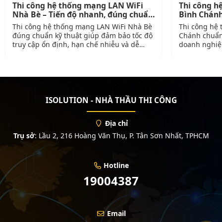
Thi công hệ thống mạng LAN WiFi
Thi công h
Nhà Bè – Tiến độ nhanh, đúng chuẩn
Bình Chánh
kỹ thuật
Thi công hệ thống mạng LAN WiFi Nhà Bè
Thi công hệ
đúng chuẩn kỹ thuật giúp đảm bảo tốc độ
Chánh chuẩn 
truy cập ổn định, hạn chế nhiễu và dễ
doanh nghiệp
dàng mở rộng trong quá trình sử dụng.
bảo mật và d
iSolution cung cấp dịch vụ chuyên nghiệp,
cung cấp dịc
sử dụng thiết bị chính hãng, triển khai bài
theo quy trìn
bản. Gọi ngay 1900…
chính hãng. 
ISOLUTION - NHÀ THẦU THI CÔNG
Địa chỉ
Trụ sở
:
Lầu 2, 216 Hoàng Văn Thụ, P. Tân Sơn Nhất, TPHCM
Hotline
19004387
Email