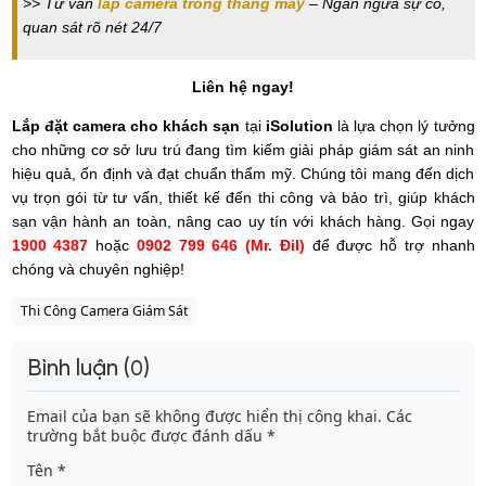
>> Tư vấn
lắp camera trong thang máy
– Ngăn ngừa sự cố,
quan sát rõ nét 24/7
Liên hệ ngay!
Lắp đặt camera cho khách sạn
tại
iSolution
là lựa chọn lý tưởng
cho những cơ sở lưu trú đang tìm kiếm giải pháp giám sát an ninh
hiệu quả, ổn định và đạt chuẩn thẩm mỹ. Chúng tôi mang đến dịch
vụ trọn gói từ tư vấn, thiết kế đến thi công và bảo trì, giúp khách
sạn vận hành an toàn, nâng cao uy tín với khách hàng. Gọi ngay
1900 4387
hoặc
0902 799 646 (Mr. Đil)
để được hỗ trợ nhanh
chóng và chuyên nghiệp!
Thi Công Camera Giám Sát
Bình luận (
)
0
Email của bạn sẽ không được hiển thị công khai.
Các
trường bắt buộc được đánh dấu
*
Tên
*