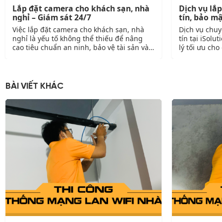
Lắp đặt camera cho khách sạn, nhà
Dịch vụ lắ
nghỉ – Giám sát 24/7
tín, bảo m
Việc lắp đặt camera cho khách sạn, nhà
Dịch vụ chuy
nghỉ là yếu tố không thể thiếu để nâng
tín tại iSol
cao tiêu chuẩn an ninh, bảo vệ tài sản và
lý tối ưu ch
đảm bảo trải nghiệm lưu trú an toàn cho
Với đội ngũ 
khách hàng. Với thế mạnh trong triển khai
nghiệm cùng 
hệ thống giám sát chuyên nghiệp cho
chúng tôi ca
nhiều mô hình khách…
đảm bảo hìn
BÀI VIẾT KHÁC