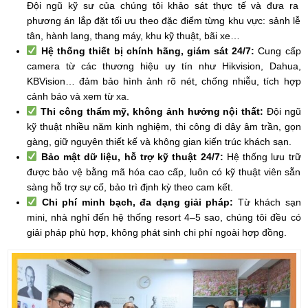
Đội ngũ kỹ sư của chúng tôi khảo sát thực tế và đưa ra
phương án lắp đặt tối ưu theo đặc điểm từng khu vực: sảnh lễ
tân, hành lang, thang máy, khu kỹ thuật, bãi xe…
Hệ thống thiết bị chính hãng, giám sát 24/7:
Cung cấp
camera từ các thương hiệu uy tín như Hikvision, Dahua,
KBVision… đảm bảo hình ảnh rõ nét, chống nhiễu, tích hợp
cảnh báo và xem từ xa.
Thi công thẩm mỹ, không ảnh hưởng nội thất:
Đội ngũ
kỹ thuật nhiều năm kinh nghiệm, thi công đi dây âm trần, gọn
gàng, giữ nguyên thiết kế và không gian kiến trúc khách sạn.
Bảo mật dữ liệu, hỗ trợ kỹ thuật 24/7:
Hệ thống lưu trữ
được bảo vệ bằng mã hóa cao cấp, luôn có kỹ thuật viên sẵn
sàng hỗ trợ sự cố, bảo trì định kỳ theo cam kết.
Chi phí minh bạch, đa dạng giải pháp:
Từ khách sạn
mini, nhà nghỉ đến hệ thống resort 4–5 sao, chúng tôi đều có
giải pháp phù hợp, không phát sinh chi phí ngoài hợp đồng.