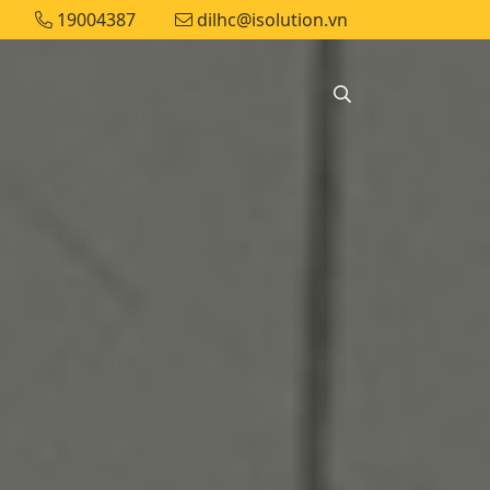
19004387
dilhc@isolution.vn