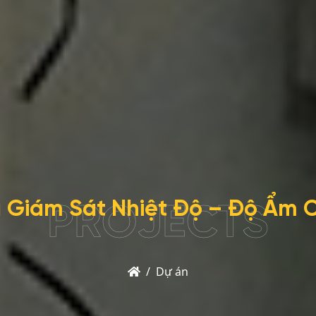
g Giám Sát Nhiệt Độ – Độ Ẩm 
PROJECTS
Trang
Dự án
chủ