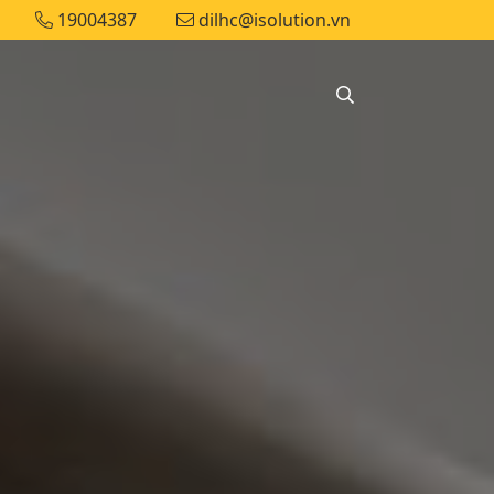
19004387
dilhc@isolution.vn