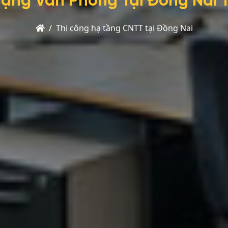
ạng Văn Phòng Tại Đồng Nai T
Trang
Thi công hạ tầng CNTT tại Đồng Nai
chủ