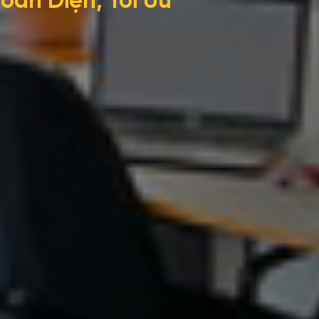
oàn Diện, Tối Ưu