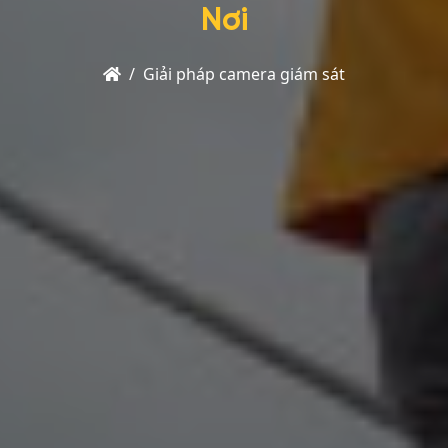
Nơi
Trang
Giải pháp camera giám sát
chủ