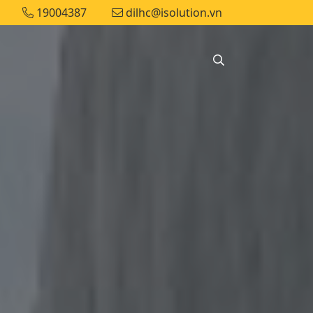
19004387
dilhc@isolution.vn